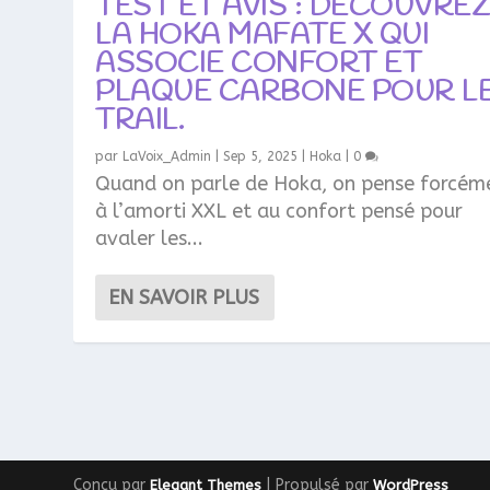
TEST ET AVIS : DÉCOUVRE
LA HOKA MAFATE X QUI
ASSOCIE CONFORT ET
PLAQUE CARBONE POUR L
TRAIL.
par
LaVoix_Admin
|
Sep 5, 2025
|
Hoka
|
0
Quand on parle de Hoka, on pense forcém
à l’amorti XXL et au confort pensé pour
avaler les...
EN SAVOIR PLUS
Conçu par
| Propulsé par
Elegant Themes
WordPress