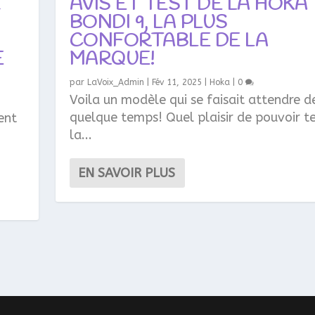
Z
AVIS ET TEST DE LA HOKA
BONDI 9, LA PLUS
CONFORTABLE DE LA
E
MARQUE!
par
LaVoix_Admin
|
Fév 11, 2025
|
Hoka
|
0
Voila un modèle qui se faisait attendre d
quelque temps! Quel plaisir de pouvoir t
ent
la...
EN SAVOIR PLUS