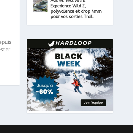
Avis et Test Altra
Experience Wild 2,
polyvalence et drop 4mm
pour vos sorties Trail.
epuis
ester